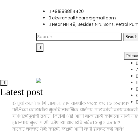
+918888114420
ekvirahealthcare@gmail.com
Near NH.48, Besides N.N. Sons, Petrol Pu
Prima
Latest post
डेंग्यूची लक्षणे आणि सामान्य ताप यामधील फरक कसा ओळखावा?
परीक्षेच्या काळातील मुलांचे मानसिक आरोग्य: पालकांनी काय काळजी 
गर्भधारणेपूर्वीची तयारी: निरोगी आई आणि बाळासाठी कोणत्या गोष्टी महत्
हात-पाय सुन्न पडणे: कोणत्या आजारांचे संकेत असू शकतात?
वारंवार चक्कर येणे: कारणे, लक्षणे आणि कधी डॉक्टरांकडे जावे?