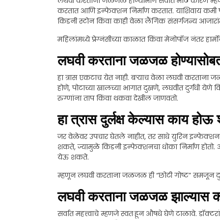
लघवी करताना जळजळ होण्यामागे सर्वात मोठे कारण म्
करतात आणि इन्फेक्शन निर्माण करतात. याशिवाय कमी पाण
किडनी स्टोन किंवा काही वेळा लैंगिक संसर्गजन्य आजारांम
महिलांमध्ये प्रेग्नंसीच्या काळात किंवा मेनोपॉज नंतर
लघवी करताना जळजळ होण्यासोबत 
हा त्रास एकटाच येत नाही. बर्‍याच वेळा लघवी करताना 
होणे, पोटाच्या खालच्या भागात दुखणे, लघवीत दुर्गंधी ये
रुग्णांना ताप किंवा थकवा देखील जाणवतो.
हा त्रास दुर्लक्ष केल्यास काय हो
जर वेळेवर उपचार घेतले नाहीत, तर साधे युरिन इन्फेक्शन 
शकते, ज्यामुळे किडनी इन्फेक्शनचा धोका निर्माण होतो. 
येऊ शकते.
म्हणून लघवी करताना जळजळ ही “छोटी गोष्ट” समजून दुर्
लघवी करताना जळजळ झाल्यास क
सर्वात महत्त्वाचे म्हणजे स्वतःहून औषधे घेणे टाळावे. डॉक्