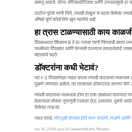
समजू शकते. योग्य अँटिबायोटिक्स आणि उपचारांमुळे हा त्
दररोज पुरेसे पाणी पिणे, लघवी रोखून न धरता वेळेवर लघवी
औषधे पूर्ण कोर्स घेणे खूप गरजेचे आहे.
हा त्रास टाळण्यासाठी काय काळजी
दिवसभरात किमान 8 ते 10 ग्लास पाणी पिण्याची सवय ला
पाळीच्या दिवसांत आणि प्रेग्नंसी दरम्यान स्वच्छतेकडे जास्
महत्वाचे ठरते.
डॉक्टरांना कधी भेटावं?
जर 1–2 दिवसांपेक्षा जास्त काळ लघवी करताना जळजळ हो
दुखणे जाणवत असेल, तर तात्काळ डॉक्टरांचा सल्ला घेण
लघवी करताना जळजळ होणं हा एक सामान्य वाटणारा पण दुर
घेतल्यास मोठ्या गुंतागुंती टाळता येऊ शकतात. तुमचे आरोग
वेळेवर लक्ष द्या.
जरूर वाचा,
पोटदुखी कायम होते का? कारणे, लक्षणे आणि 
Jan 16, 2026
Leave A Comment
Health
,
Marathi