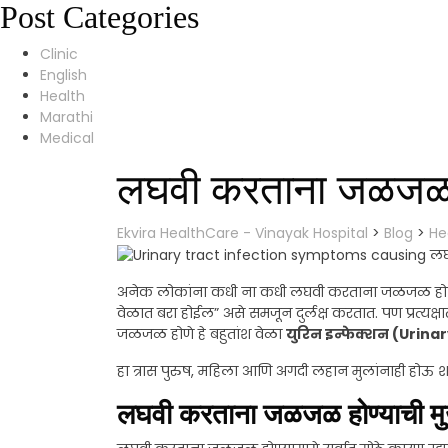
Post Categories
Clinic
English
Health
Marathi
Medical
लघवी करताना जळजळ –
Ekvira HealthCare - Vinayak Hospital
>
Blog
>
He
अनेक लोकांना कधी ना कधी लघवी करताना जळजळ होण्याच
वेळात बरा होईल” असे समजून दुर्लक्ष करतात. पण प्रत्य
जळजळ होणे हे बहुतांश वेळा
युरिन इन्फेक्शन (Urina
हा त्रास पुरुष, महिला आणि अगदी लहान मुलांनाही होऊ शकतो
लघवी करताना जळजळ होण्याची मुख