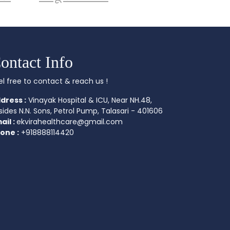
ontact Info
el free to contact & reach us !
dress :
Vinayak Hospital & ICU, Near NH.48,
sides N.N. Sons, Petrol Pump, Talasari - 401606
ail :
ekvirahealthcare@gmail.com
one :
+918888114420