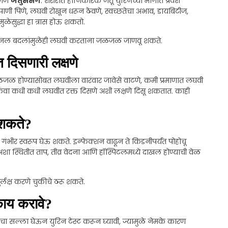
हणजे
जंतुसंसर्ग
. शरीरात हानिकारक जंतू युरिनच्या मार्गात प्रवेश
ी पिणे, लघवी रोखून धरून ठेवणे, स्वच्छतेचा अभाव, डायबिटीज,
ुळेसुद्धा हा त्रास होऊ शकतो.
 हार्मोनल बदलांमुळेही लघवी करताना जळजळ जाणवू शकते.
दिसणारी लक्षणे
जळजळ होण्यासोबत लघवीला वारंवार जावेसे वाटणे, कमी प्रमाणात लघवी
णे किंवा कधी कधी लघवीत रक्त दिसणे अशी लक्षणे दिसू शकतात. काही
ऊ शकते?
गंभीर स्वरूप घेऊ शकते. इन्फेक्शन वाढून ते किडनीपर्यंत पोहोचू
अशा स्थितीत ताप, तीव्र वेदना आणि हॉस्पिटलमध्ये दाखल होण्याची वेळ
लक्ष करणे चुकीचे ठरू शकते.
ाय करावे?
टरांचा सल्ला घेऊन युरिन टेस्ट करून घ्यावी, ज्यामुळे नेमके कारण