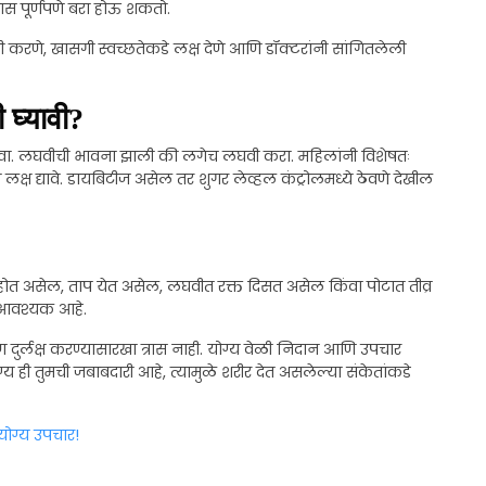
रास पूर्णपणे बरा होऊ शकतो.
 करणे, खासगी स्वच्छतेकडे लक्ष देणे आणि डॉक्टरांनी सांगितलेली
 घ्यावी?
वा. लघवीची भावना झाली की लगेच लघवी करा. महिलांनी विशेषतः
त लक्ष द्यावे. डायबिटीज असेल तर शुगर लेव्हल कंट्रोलमध्ये ठेवणे देखील
त असेल, ताप येत असेल, लघवीत रक्त दिसत असेल किंवा पोटात तीव्र
े आवश्यक आहे.
्लक्ष करण्यासारखा त्रास नाही. योग्य वेळी निदान आणि उपचार
्य ही तुमची जबाबदारी आहे, त्यामुळे शरीर देत असलेल्या संकेतांकडे
योग्य उपचार!