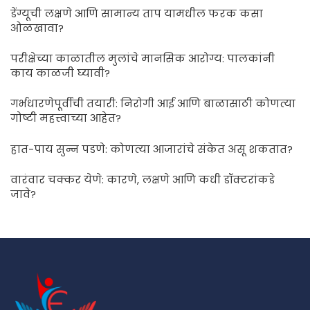
डेंग्यूची लक्षणे आणि सामान्य ताप यामधील फरक कसा
ओळखावा?
परीक्षेच्या काळातील मुलांचे मानसिक आरोग्य: पालकांनी
काय काळजी घ्यावी?
गर्भधारणेपूर्वीची तयारी: निरोगी आई आणि बाळासाठी कोणत्या
गोष्टी महत्त्वाच्या आहेत?
हात-पाय सुन्न पडणे: कोणत्या आजारांचे संकेत असू शकतात?
वारंवार चक्कर येणे: कारणे, लक्षणे आणि कधी डॉक्टरांकडे
जावे?