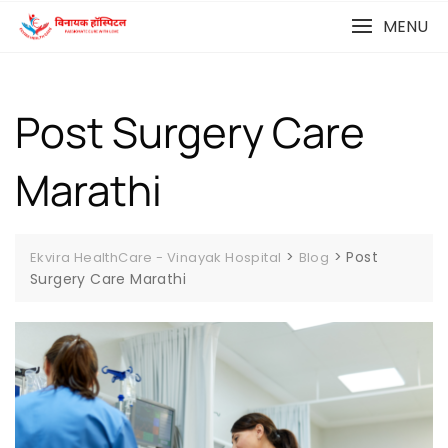
MENU
Post Surgery Care
Marathi
>
>
Post
Ekvira HealthCare - Vinayak Hospital
Blog
Surgery Care Marathi